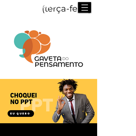
(terça-feira)
EU QUERO
SE ORGANIZE!