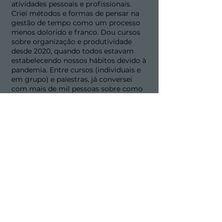
atividades pessoais e profissionais.
Criei métodos e formas de pensar na
gestão de tempo como um processo
menos dolorido e franco. Dou cursos
sobre organização e produtividade
desde 2020, quando todos estavam
estabelecendo nossos hábitos devido à
pandemia. Entre cursos (individuais e
em grupo) e palestras, já conversei
com mais de mil pessoas sobre como
desenvolver uma nova relação com o
tempo, sem fórmulas mágicas ou
dicas de coach.
QUANTO CUSTA?
170,00
r$
cartão de crédito (parcelado em 3x s/ juros), PIX
Aulas ao vivo, conversa direta com a