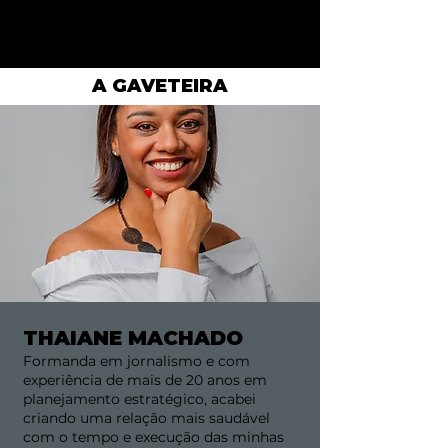
para desenhar e realizar de objetivos e
metas.
A GAVETEIRA
THAIANE MACHADO
Formanda em jornalismo e com
experiência de mais de 20 anos em
planejamento estratégico, acabei
criando uma relação mais saudável
com o tempo e execução das minhas