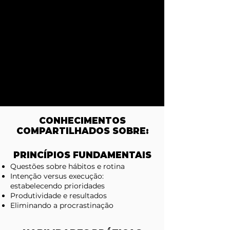
princípios fundamentais sobre hábitos e
rotina, a relação entre intenção e
execução, como estabelecer prioridades, o
sentido da urgência, como deixar de
conviver com a procrastinação e,
principalmente, desenhar resultados
possíveis a serem alcançados e ajustados
ao seu estilo de vida. Acredite: é possível
transformar suas horas em atividades
eficientes e separar tempo para tudo,
inclusive para fazer nada.
CONHECIMENTOS
COMPARTILHADOS SOBRE:
PRINCÍPIOS FUNDAMENTAIS
Questões sobre hábitos e rotina
Intenção versus execução:
estabelecendo prioridades
Produtividade e resultados
Eliminando a procrastinação