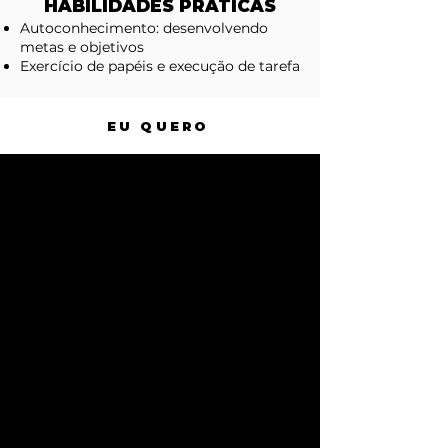
HABILIDADES PRÁTICAS
Autoconhecimento: desenvolvendo
metas e objetivos
Exercício de papéis e execução de tarefa
EU QUERO
AO FINAL QUEREMOS QUE
VOCÊ:
Entenda sobre a necessidade de criar
hábitos que possam mudar a forma de
executar suas atividades;
Estabeleça formas de transformar o
tempo em atividades produtivas e
eficientes;
Aplique métodos de autoconhecimento