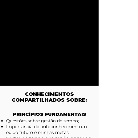
muito arrojadas para ter a sensação de
que pode dar conta de tudo?
Nessa formação vou te apresentar os
princípios fundamentais sobre hábitos e
rotina, a relação entre intenção e
execução, como estabelecer prioridades, o
sentido da urgência, como deixar de
conviver com a procrastinação e,
principalmente, desenhar resultados
possíveis a serem alcançados e ajustados
ao seu estilo de vida. Acredite: é possível
transformar suas horas em atividades
eficientes e separar tempo para tudo,
inclusive para fazer nada.
CONHECIMENTOS
COMPARTILHADOS SOBRE:
PRINCÍPIOS FUNDAMENTAIS
Questões sobre gestão de tempo;
Importância do autoconhecimento: o
eu do futuro e minhas metas;