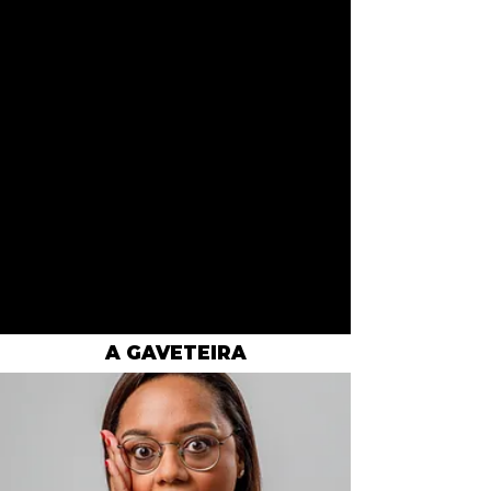
Entenda sobre a necessidade de criar
hábitos que possam mudar a forma de
executar suas atividades;
Estabeleça formas de transformar o
tempo em atividades produtivas e
eficientes;
Aplique métodos de autoconhecimento
para desenhar e realizar de objetivos e
metas.
ELE SERVE PARA VOCÊ:
Essa formação destina-se a todos que
desejam conhecer melhores práticas de
desenvolvimento de atividades
profissionais e pessoais.
A GAVETEIRA