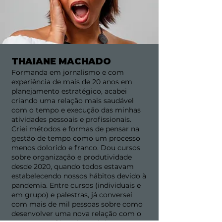
THAIANE MACHADO
Formanda em jornalismo e com
experiência de mais de 20 anos em
planejamento estratégico, acabei
criando uma relação mais saudável
com o tempo e execução das minhas
atividades pessoais e profissionais.
Criei métodos e formas de pensar na
gestão de tempo como um processo
menos dolorido e franco. Dou cursos
sobre organização e produtividade
desde 2020, quando todos estavam
estabelecendo nossos hábitos devido à
pandemia. Entre cursos (individuais e
em grupo) e palestras, já conversei
com mais de mil pessoas sobre como
desenvolver uma nova relação com o